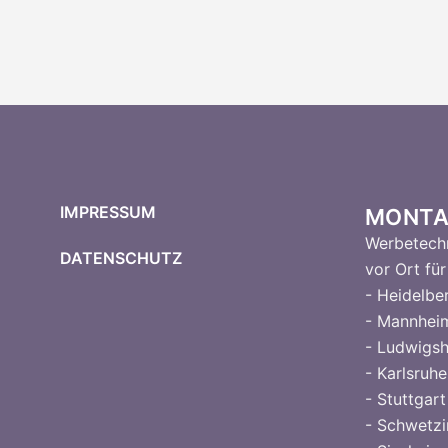
IMPRESSUM
MONTA
Werbetechn
DATENSCHUTZ
vor Ort für 
- Heidelbe
- Mannhei
- Ludwigs
- Karlsruhe
- Stuttgart
- Schwetz