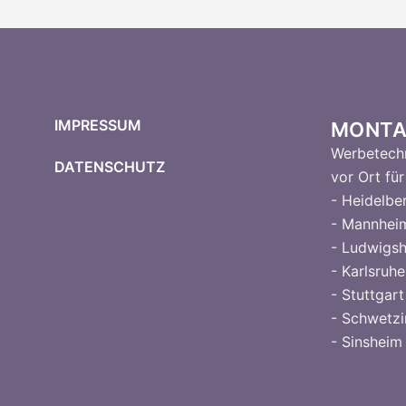
IMPRESSUM
MONTA
Werbetechn
DATENSCHUTZ
vor Ort für 
- Heidelbe
- Mannhei
- Ludwigs
- Karlsruhe
- Stuttgart
- Schwetz
- Sinsheim