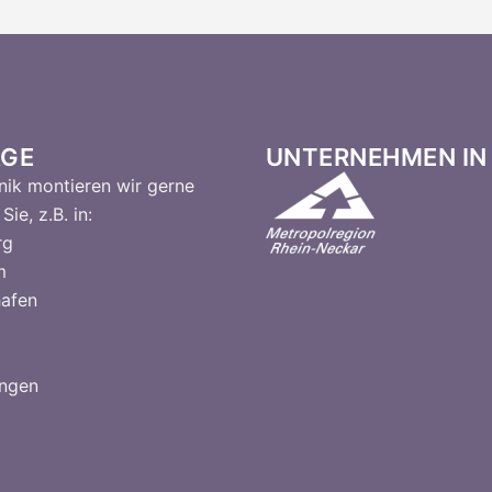
GE
UNTERNEHMEN IN 
ik montieren wir gerne
Sie, z.B. in:
rg
m
hafen
ingen