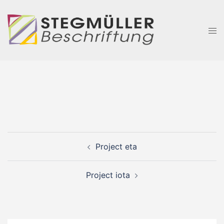
Zum
Inhalt
Men
springen
ums
Beitragsnavigation
Project eta
Project iota