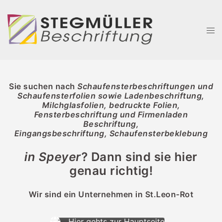
Zum
Inhalt
Men
springen
ums
Sie suchen nach
Schaufensterbeschriftungen und
Schaufensterfolien sowie Ladenbeschriftung,
Milchglasfolien, bedruckte Folien
,
Fensterbeschriftung und Firmenladen
Beschriftung,
Eingangsbeschriftung, Schaufensterbeklebung
in Speyer
? Dann sind sie hier
genau richtig!
Wir sind ein Unternehmen in St.Leon-Rot
Hier gehts zur Hauptseite