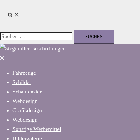
Suche
Suchen
nach:
Menü
schließen
Fahrzeuge
Schilder
Schaufenster
Webdesign
Grafikdesign
Webdesign
Sonstige Werbemittel
Bildergalerie