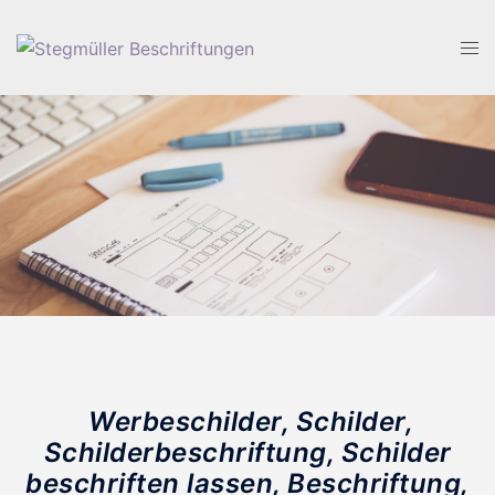
Zum
Inhalt
Men
springen
ums
Werbeschilder, Schilder,
Schilderbeschriftung, Schilder
beschriften lassen, Beschriftung,